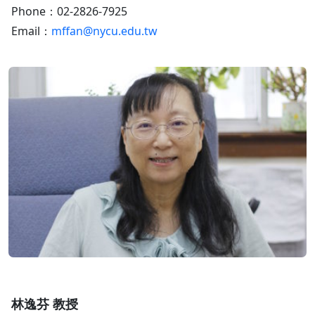
Phone：02-2826-7925
Email：
mffan@nycu.edu.tw
林逸芬 教授