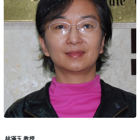
林滿玉 教授